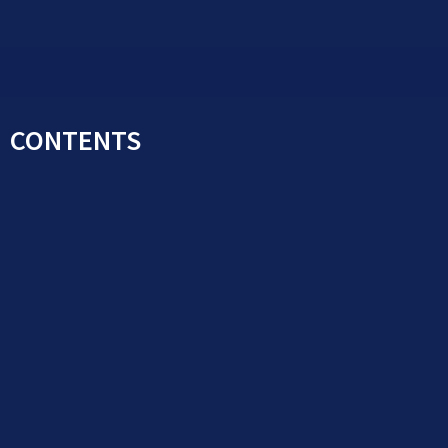
GRAND CENTRAL
SEOUL
CONTENTS
· 장르 : 금융물, 느와르, 두뇌게임, 스릴러
· 글 작가 : 2막시작
· 그림 작가 : 말차슈페너